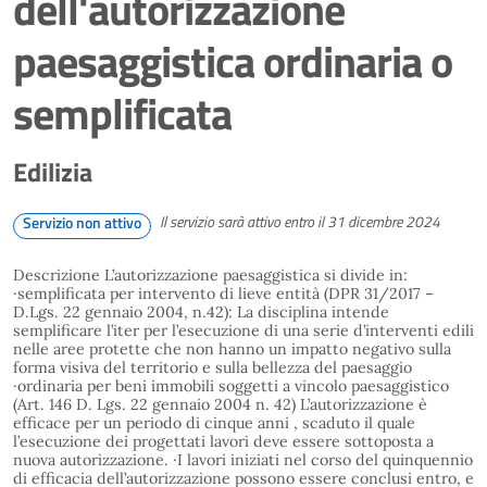
dell'autorizzazione
paesaggistica ordinaria o
semplificata
Edilizia
Il servizio sarà attivo entro il 31 dicembre 2024
Servizio non attivo
Descrizione L’autorizzazione paesaggistica si divide in:
·semplificata per intervento di lieve entità (DPR 31/2017 –
D.Lgs. 22 gennaio 2004, n.42): La disciplina intende
semplificare l’iter per l’esecuzione di una serie d’interventi edili
nelle aree protette che non hanno un impatto negativo sulla
forma visiva del territorio e sulla bellezza del paesaggio
·ordinaria per beni immobili soggetti a vincolo paesaggistico
(Art. 146 D. Lgs. 22 gennaio 2004 n. 42) L’autorizzazione è
efficace per un periodo di cinque anni , scaduto il quale
l’esecuzione dei progettati lavori deve essere sottoposta a
nuova autorizzazione. ·I lavori iniziati nel corso del quinquennio
di efficacia dell’autorizzazione possono essere conclusi entro, e