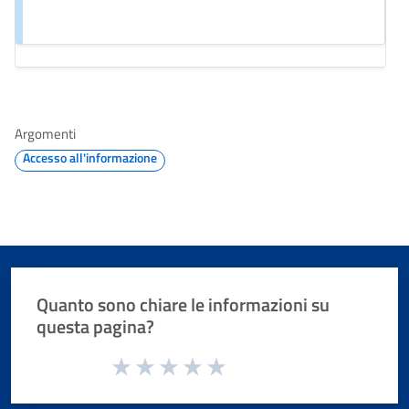
Argomenti
Accesso all'informazione
Quanto sono chiare le informazioni su
questa pagina?
Valuta da 1 a 5 stelle la pagina
Valuta 1 stelle su 5
Valuta 2 stelle su 5
Valuta 3 stelle su 5
Valuta 4 stelle su 5
Valuta 5 stelle su 5