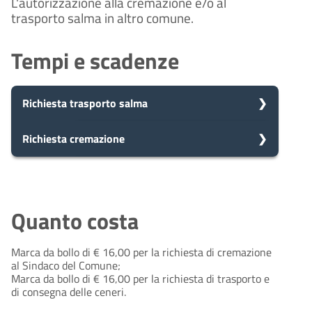
L'autorizzazione alla cremazione e/o al
trasporto salma in altro comune.
Tempi e scadenze
Richiesta trasporto salma
5
Richiesta cremazione
Presa in carico
Dopo aver presentato la tua
giorni
richiesta, il comune avvia il
5
Presa in carico
procedimento e prenderà in carico
Dopo aver presentato la tua
la tua domanda in 5 giorni.
giorni
richiesta, il comune avvia il
Quanto costa
procedimento e prenderà in carico
la tua domanda in 5 giorni.
Marca da bollo di € 16,00 per la richiesta di cremazione
10
Eventuale richiesta di
al Sindaco del Comune;
integrazioni
giorni
Marca da bollo di € 16,00 per la richiesta di trasporto e
10
Durante l'istruttoria, potrebbero
Eventuale richiesta di
di consegna delle ceneri.
essere necessarie integrazioni. Il
integrazioni