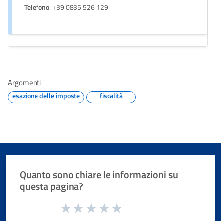
Telefono
: +39 0835 526 129
Argomenti
esazione delle imposte
fiscalità
Quanto sono chiare le informazioni su
questa pagina?
Valuta da 1 a 5 stelle la pagina
Valuta 1 stelle su 5
Valuta 2 stelle su 5
Valuta 3 stelle su 5
Valuta 4 stelle su 5
Valuta 5 stelle su 5