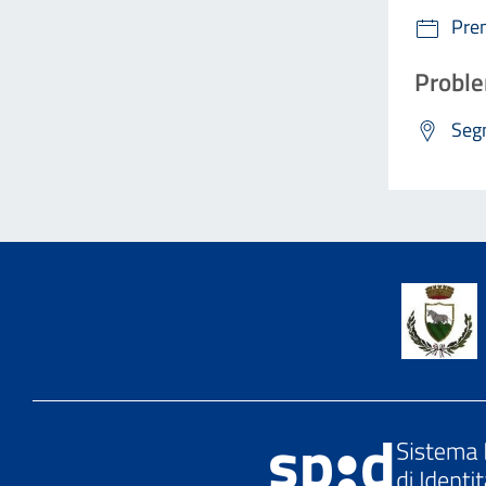
Pre
Proble
Segn