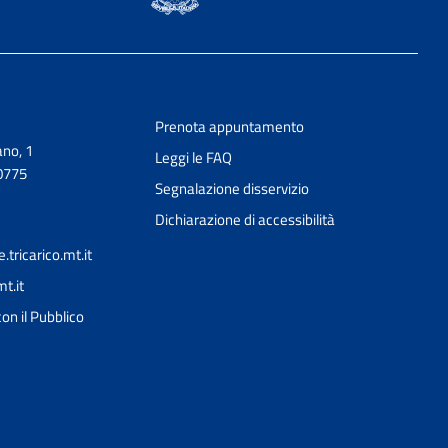
Prenota appuntamento
no, 1
Leggi le FAQ
0775
Segnalazione disservizio
Dichiarazione di accessibilità
ricarico.mt.it
t.it
Ciao 👋
on il Pubblico
Come posso esserti utile?
smart_toy