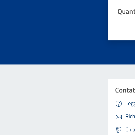
Quant
Valuta da 
Contat
Legg
Rich
Chi