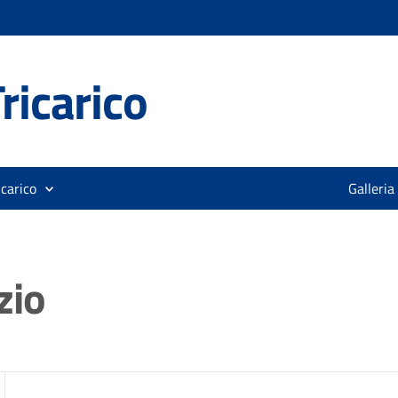
ricarico
icarico
Galleria
zio