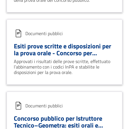
della prova orale del concorso pubblico.
Documenti pubblici
Esiti prove scritte e disposizioni per
la prova orale - Concorso per
Istruttore contabile a tempo
Approvati i risultati delle prove scritte, effettuato
indeterminato
l’abbinamento con i codici InPA e stabilite le
disposizioni per la prova orale.
Documenti pubblici
Concorso pubblico per Istruttore
Tecnico–Geometra: esiti orali e