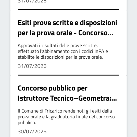
31/07/2026
Esiti prove scritte e disposizioni
per la prova orale - Concorso
per Istruttore contabile a tempo
Approvati i risultati delle prove scritte,
indeterminato
effettuato l’abbinamento con i codici InPA e
stabilite le disposizioni per la prova orale.
31/07/2026
Concorso pubblico per
Istruttore Tecnico–Geometra:
esiti orali e graduatoria finale
Il Comune di Tricarico rende noti gli esiti della
prova orale e la graduatoria finale del concorso
pubblico.
30/07/2026