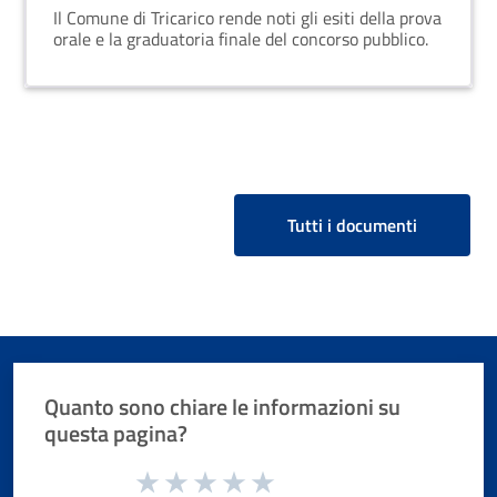
graduatoria finale
Il Comune di Tricarico rende noti gli esiti della prova
orale e la graduatoria finale del concorso pubblico.
Tutti i documenti
Quanto sono chiare le informazioni su
questa pagina?
Valuta da 1 a 5 stelle la pagina