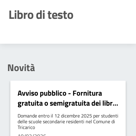
Libro di testo
Dettagli della notizia
Novità
Avviso pubblico - Fornitura
gratuita o semigratuita dei libri
di testo – anno scolastico
Domande entro il 12 dicembre 2025 per studenti
2025/2026
delle scuole secondarie residenti nel Comune di
Tricarico