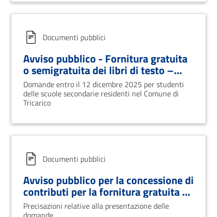
Documenti pubblici
Avviso pubblico - Fornitura gratuita
o semigratuita dei libri di testo –
anno scolastico 2025/2026
Domande entro il 12 dicembre 2025 per studenti
delle scuole secondarie residenti nel Comune di
Tricarico
Documenti pubblici
Avviso pubblico per la concessione di
contributi per la fornitura gratuita o
semigratuita dei libri di testo Anno
Precisazioni relative alla presentazione delle
scolastico 2024/2025- Chiarimento
domande.