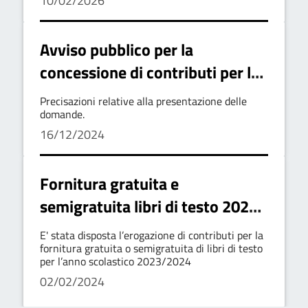
10/02/2026
Avviso pubblico per la
concessione di contributi per la
fornitura gratuita o
Precisazioni relative alla presentazione delle
semigratuita dei libri di testo
domande.
16/12/2024
Anno scolastico 2024/2025-
Chiarimento n. 1
Fornitura gratuita e
semigratuita libri di testo 2023-
2024
E' stata disposta l’erogazione di contributi per la
fornitura gratuita o semigratuita di libri di testo
per l’anno scolastico 2023/2024
02/02/2024