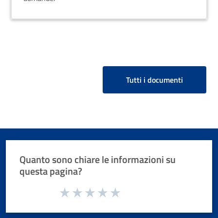
n. 1
Tutti i documenti
Quanto sono chiare le informazioni su
questa pagina?
Valuta da 1 a 5 stelle la pagina
Valuta 1 stelle su 5
Valuta 2 stelle su 5
Valuta 3 stelle su 5
Valuta 4 stelle su 5
Valuta 5 stelle su 5