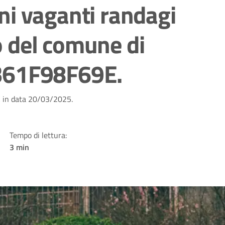
i vaganti randagi
io del comune di
: B61F98F69E.
AC in data 20/03/2025.
Tempo di lettura:
3 min