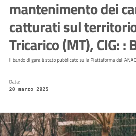
mantenimento dei can
catturati sul territor
Tricarico (MT), CIG: 
Dettagli della notizia
Il bando di gara è stato pubblicato sulla Piattaforma dell’AN
Data:
20 marzo 2025