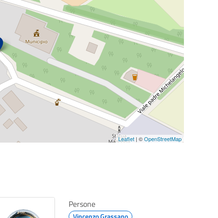
Leaflet
| ©
OpenStreetMap
Persone
Vincenzo Grassano